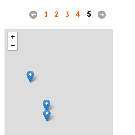
1
2
3
4
5
+
−