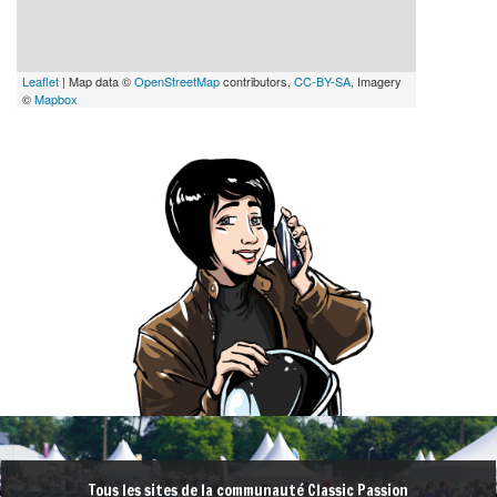
Leaflet
| Map data ©
OpenStreetMap
contributors,
CC-BY-SA
, Imagery
©
Mapbox
Tous les sites de la communauté Classic Passion