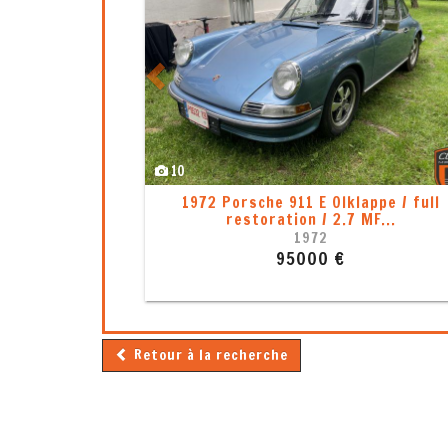
8
1
Porsche 911 2,7l
Porsche 911 - 993 Ta
Ma
1977
19
55350 €
1070
Retour à la recherche