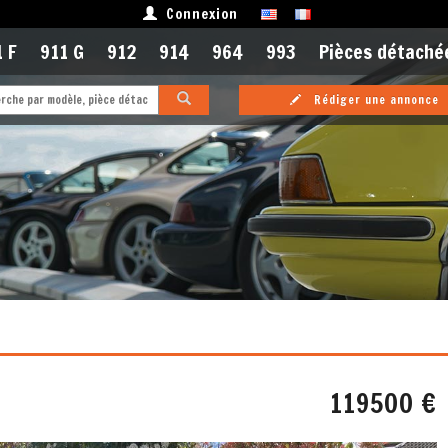
Connexion
 F
911 G
912
914
964
993
Pièces détaché
Rédiger une annonce
119500 €