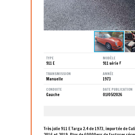
TYPE
MODÈLE
911 E
911 série F
TRANSMISSION
ANNÉE
Manuelle
1973
CONDUITE
DATE PUBLICATION
Gauche
01/05/2026
Très jolie 911 E Targa 2.4 de 1973, importée de Ca
2016 et 2019. Plus de 60000eur de factures réce