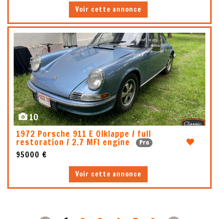
Voir cette annonce
10
1972 Porsche 911 E Olklappe / full
restoration / 2.7 MFI engine
Pro
95000 €
Voir cette annonce