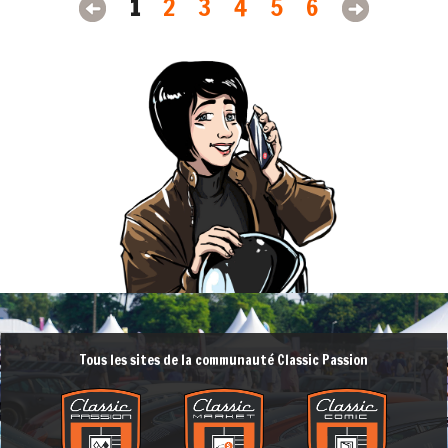
1
2
3
4
5
6
Tous les sites de la communauté Classic Passion