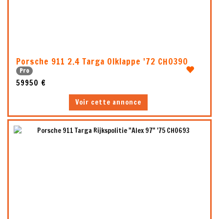
5
1
Porsche 911 2.4 Targa Olklappe '72 CH0390
Pro
59950 €
Voir cette annonce
5
1