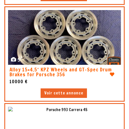
5
Alloy 15×4.5″ KPZ Wheels and GT-Spec Drum
Brakes for Porsche 356
10000 €
Voir cette annonce