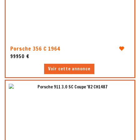
10
Porsche 356 C 1964
99950 €
Voir cette annonce
5
1