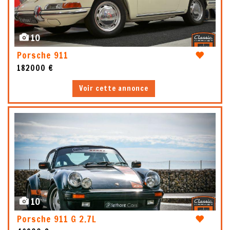
10
Porsche 911
182000 €
Voir cette annonce
10
Porsche 911 G 2.7L