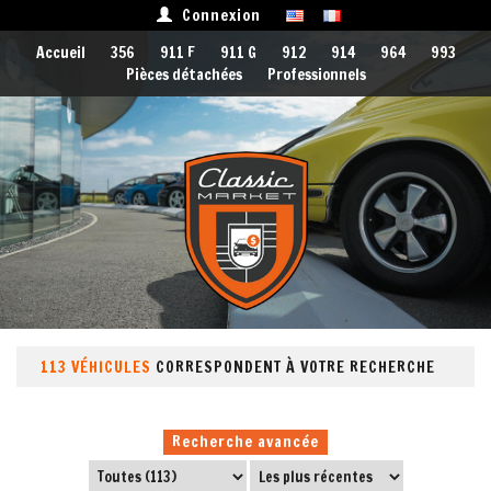
Connexion
Accueil
356
911 F
911 G
912
914
964
993
Pièces détachées
Professionnels
113 VÉHICULES
CORRESPONDENT À VOTRE RECHERCHE
Recherche avancée