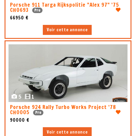
Porsche 911 Targa Rijkspolitie "Alex 97" '75
CH0693
Pro
66950 €
Voir cette annonce
5
1
Porsche 924 Rally Turbo Works Project '78
CH0005
Pro
90000 €
Voir cette annonce