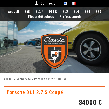
Connexion
Accueil
356
911 F
911 G
912
914
964
993
Pièces détachées
Professionnels
Accueil
>
Recherche
> Porsche 911 2.7 S Coupé
Porsche 911 2.7 S Coupé
84000 €