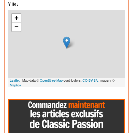
Ville :
+
−
Leaflet
| Map data ©
OpenStreetMap
contributors,
CC-BY-SA
, Imagery ©
Mapbox