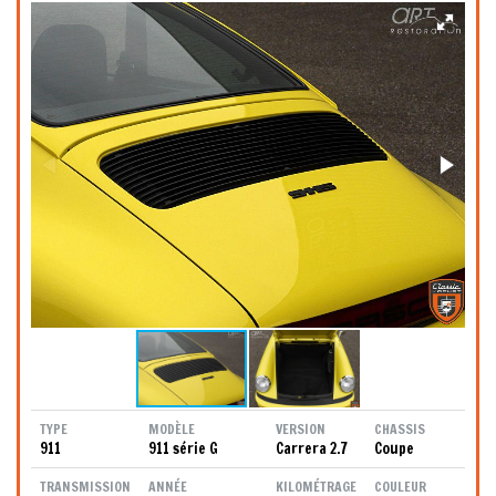
TYPE
MODÈLE
VERSION
CHASSIS
911
911 série G
Carrera 2.7
Coupe
TRANSMISSION
ANNÉE
KILOMÉTRAGE
COULEUR