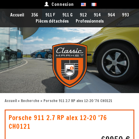
Connexion
Accueil
356
911 F
911 G
912
914
964
993
Pièces détachées
Professionnels
Accueil
>
Recherche
> Porsche 911 2.7 RP alex 12-20 '76 CH0121
Porsche 911 2.7 RP alex 12-20 '76
CH0121