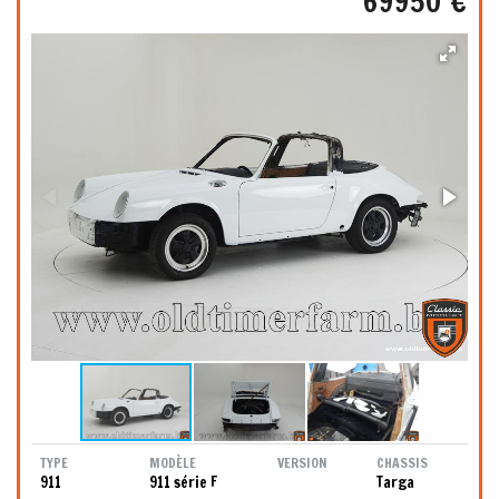
69950 €
TYPE
MODÈLE
VERSION
CHASSIS
911
911 série F
Targa