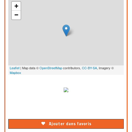
+
−
Leaflet
| Map data ©
OpenStreetMap
contributors,
CC-BY-SA
, Imagery ©
Mapbox
Ajouter dans favoris