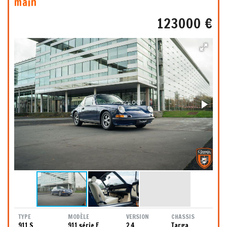
main
123000 €
TYPE
MODÈLE
VERSION
CHASSIS
911 S
911 série F
2.4
Targa