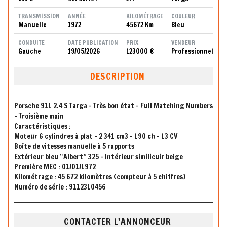
TRANSMISSION
ANNÉE
KILOMÉTRAGE
COULEUR
Manuelle
1972
45672 Km
Bleu
CONDUITE
DATE PUBLICATION
PRIX
VENDEUR
Gauche
19/05/2026
123000 €
Professionnel
DESCRIPTION
Porsche 911 2.4 S Targa - Très bon état - Full Matching Numbers
- Troisième main
Caractéristiques :
Moteur 6 cylindres à plat - 2 341 cm3 - 190 ch - 13 CV
Boîte de vitesses manuelle à 5 rapports
Extérieur bleu “Albert” 325 - Intérieur similicuir beige
Première MEC : 01/01/1972
Kilométrage : 45 672 kilomètres (compteur à 5 chiffres)
Numéro de série : 9112310456
CONTACTER L'ANNONCEUR