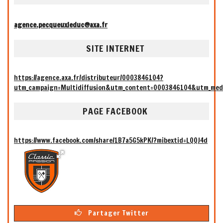
agence.pecqueuxleduc@axa.fr
SITE INTERNET
https://agence.axa.fr/distributeur/0003846104?
utm_campaign=Multidiffusion&utm_content=0003846104&utm_med
PAGE FACEBOOK
https://www.facebook.com/share/1B7a5G5kPK/?mibextid=LQQJ4d
Partager Twitter