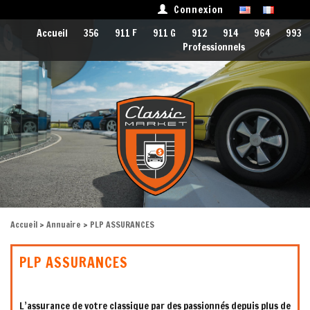
Connexion
Accueil
356
911 F
911 G
912
914
964
993
Professionnels
Accueil
>
Annuaire
> PLP ASSURANCES
PLP ASSURANCES
L’assurance de votre classique par des passionnés depuis plus de